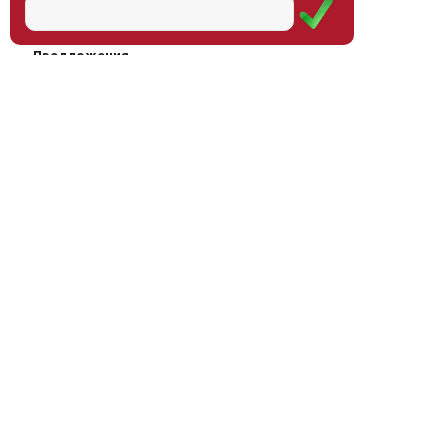
Мероприятия
Услуги
Предложения
Магазин
Журнал
© Институт образования
Оплата через
человека, 2011—2026
платёжные
системы
Москва, ул.Тверская, д.9, стр.7,
офис 111
Email:
info@eidos-institute.ru
Тел.: +7(495) 768-55-54
Мы в социальных сетях: