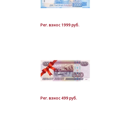
Рег. взнос 1999 руб.
Рег. взнос 499 руб.