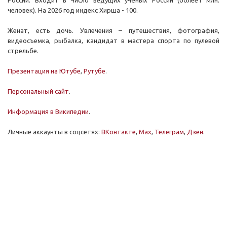
России. Входит в число ведущих учёных России (более1 млн.
человек). На 2026 год индекс Хирша - 100.
Женат, есть дочь. Увлечения – путешествия, фотография,
видеосъемка, рыбалка, кандидат в мастера спорта по пулевой
стрельбе.
Презентация на Ютубе
,
Рутубе
.
Персональный сайт
.
Информация в Википедии
.
Личные аккаунты в соцсетях:
ВКонтакте
,
Мах
,
Телеграм
,
Дзен
.