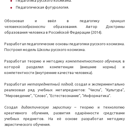
Педагогика русского космизма.
Педагогическая футурология.
Обосновал и ввёл в педагогику
принцип
человекосообразности
образования. Автор Доктрины
образования человека в Российской Федерации (2014).
Разработал педагогические основы педагогики русского космизма.
Построил модель Школы русского космизма.
Разработал теорию и методику
компетентностного
обучения
, в
которой разделил компетенции (внешние нормы) и
компетентности (внутренние качества человека).
Разработал
метапредметный подход
, создал и экспериментально
реализовал ряд учебных метапредметов: "Числа", "Культура",
"Мироведение", "Слово", "Естествознание", "Информатика".
Создал
дидактическую эвристику
– теорию и технологию
креативного обучения, развития одарённости средствами
учебных предметов. На её основе разработал методику
эвристического обучения.