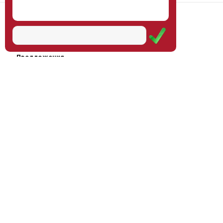
Наш институт
Научная школа
Мероприятия
Услуги
Предложения
Магазин
Журнал
© Институт образования
Оплата через
человека, 2011—2026
платёжные
системы
Москва, ул.Тверская, д.9, стр.7,
офис 111
Email:
info@eidos-institute.ru
Тел.: +7(495) 768-55-54
Мы в социальных сетях: