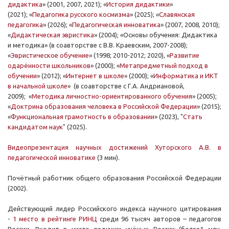
дидактика
» (2001, 2007, 2021); «
История дидактики
»
(2021);
«
Педагогика русского космизма
» (2025);
«
Славянская
педагогика
» (2026);
«
Педагогическая инноватика
» (2007, 2008, 2010);
«
Дидактическая эвристика
» (2004); «Основы обучения: Дидактика
и методика» (в соавторстве с В.В. Краевским, 2007-2008);
«
Эвристическое обучение
» (1998; 2010-2012; 2020), «
Развитие
одарённости школьников
» (2000); «
Метапредметный подход в
обучении
» (2012); «
Интернет в школе
» (2000); «
Информатика и ИКТ
в начальной школе
» (в соавторстве с Г.А. Андриановой,
2009); «
Методика личностно-ориентированного обучения
» (2005);
«
Доктрина образования человека в Российской Федерации
» (2015);
«
Функциональная грамотность в образовании
» (2023), "
Стать
кандидатом наук
" (2025).
Видеопрезентация научных достижений Хуторского А.В. в
педагогической инноватике
(3 мин).
Почётный работник общего образования Российской Федерации
(2002).
Действующий лидер Российского индекса научного цитирования
-
1 место в рейтинге РИНЦ
среди 96 тысяч авторов – педагогов