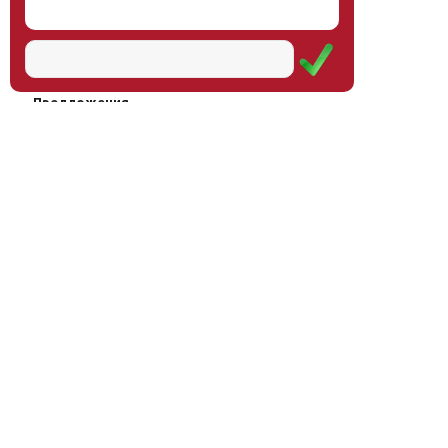
Наш институт
Научная школа
Мероприятия
Услуги
Предложения
Магазин
Журнал
© Институт образования
Оплата через
человека, 2011—2026
платёжные
системы
Москва, ул.Тверская, д.9, стр.7,
офис 111
Email:
info@eidos-institute.ru
Тел.: +7(495) 768-55-54
Мы в социальных сетях: