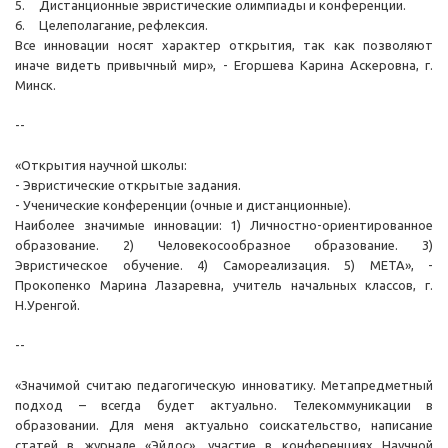
5.
Дистанционные эвристические олимпиады и конференции.
6.
Целеполагание, рефлексия.
Все инновации носят характер открытия, так как позволяют
иначе видеть привычный мир», - Егоршева Карина Аскеровна, г.
Минск.
--
«Открытия научной школы:
- Эвристические открытые задания.
- Ученические конференции (очные и дистанционные).
Наиболее значимые инновации: 1) Личностно-ориентированное
образование. 2) Человекосообразное образование. 3)
Эвристическое обучение. 4) Самореализация. 5) МЕТА», -
Прокопенко Марина Лазаревна, учитель начальных классов, г.
Н.Уренгой.
--
«Значимой считаю педагогическую инноватику. Метапредметный
подход – всегда будет актуально. Телекоммуникации в
образовании. Для меня актуально соискательство, написание
статей в журнале «Эйдос», участие в конференциях Научной