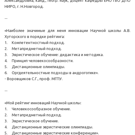
Александровна, канд., геогр. наук, доцент кафедры ЕНО ГБО ДПО
НИРО, г. Н.Новгород.
--
«Наиболее значимые для меня инновации Научной школы А.В.
Хуторского в порядке рейтинга:
1.
Компетентностный подход.
2.
Метапредметный подход.
3.
Эвристическое обучение: дидактика и методика.
4.
Принцип человекосообразности.
5.
Дистанционные олимпиады.
6.
Оргдеятельностные подходы в андрогогике».
- Воровщиков С.Г., проф. МГПУ.
--
«Мой рейтинг инноваций Научной школы:
1.
Человекосообразное обучение.
2.
Метапредметный подход.
3.
Эвристическое обучение.
4.
Дистанционные эвристические олимпиады.
5.
Дистанционные эвристические конференции».