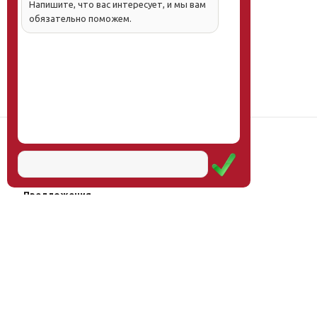
Напишите, что вас интересует, и мы вам
обязательно поможем.
Наш институт
Научная школа
Мероприятия
Услуги
Предложения
Магазин
Журнал
© Институт образования
Оплата через
человека, 2011—2026
платёжные
системы
Москва, ул.Тверская, д.9, стр.7,
офис 111
Email:
info@eidos-institute.ru