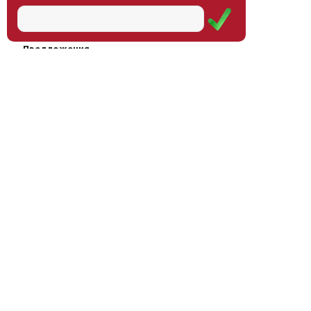
Научная школа
Мероприятия
Услуги
Предложения
Магазин
Журнал
© Институт образования
Оплата через
человека, 2011—2026
платёжные
системы
Москва, ул.Тверская, д.9, стр.7,
офис 111
Email:
info@eidos-institute.ru
Тел.: +7(495) 768-55-54
Мы в социальных сетях: