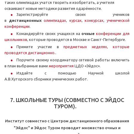
таких олимпиадах учатся творить и изобретать, а учителя
осваивают новые методики развития одарённости.
Зарегистрируйте своих учеников
в
дистанционных
олимпиадах
,
курсах
,
конкурсах
,
ученической
конференции
.
Командируйте своих учащихся на
очные
конференции для
школьников
, которые проводятся в Москве и Санкт-Петербурге.
Примите участие в
предметных неделях, которые
проводятся дистанционно.
.
Поручите своему координатору сетевой работы включить
в план выбранные вами
мероприятия
ЦДО «Эйдос».
Издайте с помощью Научной школой
А.В.Хуторского сборники ученических работ.
7. ШКОЛЬНЫЕ ТУРЫ (СОВМЕСТНО С ЭЙДОС
ТУРОМ).
Институт совместно с Центром дистанционного образования
"Эйдос" и Эйдос Туром проводит множество очных и