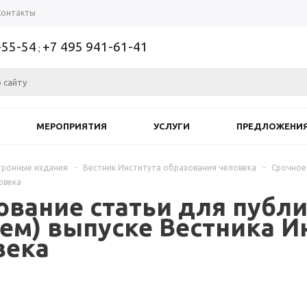
Контакты
-55-54
+7 495 941-61-41
;
МЕРОПРИЯТИЯ
УСЛУГИ
ПРЕДЛОЖЕНИ
тронные издания
-
Вестник Института образования человека
-
Срочное
овека
ование статьи для публ
ем) выпуске Вестника И
века