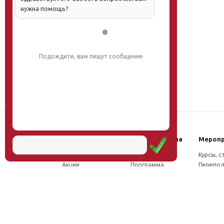
нужна помощь?
Подождите, вам пишут сообщение
Наш институт
Научная школа
Мероп
Новости
Концепция
Курсы, 
Акции
Программа
Перепод
Миссия
Доктрина
Семина
Директор
Исследования
Проект
Учёный совет
Инновации
Конфер
Лаборатории
Труды
Учёный 
ФПК
Соцсети, отзывы
Олимпи