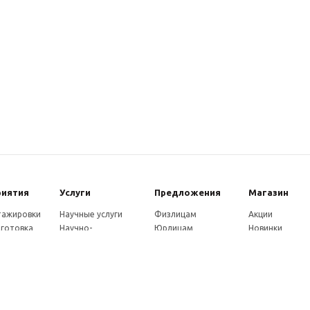
риятия
Услуги
Предложения
Магазин
стажировки
Научные услуги
Физлицам
Акции
готовка
Научно-
Юрлицам
Новинки
ры
методические
Партнерам
Каталог
ы
услуги
Как оплатить
eнции
Экспертные услуги
Доставка
совет
Консультации
ады
Издательские услуги