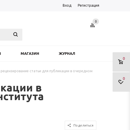
Вход
Регистрация
0
Я
МАГАЗИН
ЖУРНАЛ
0
 рецензирование статьи для публикации в очередном
0
икации в
нститута
Поделиться