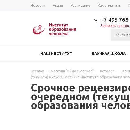
Новости
Акции
Расписание
Как оплатить
+7 495 768
Заказать звонок
НАШ ИНСТИТУТ
НАУЧНАЯ ШКОЛА
Главная
-
Магазин "Эйдос-Маркет"
-
Каталог
-
Элек
(текущем) выпуске Вестника Института образования чел
Срочное рецензир
очередном (текущ
образования чело