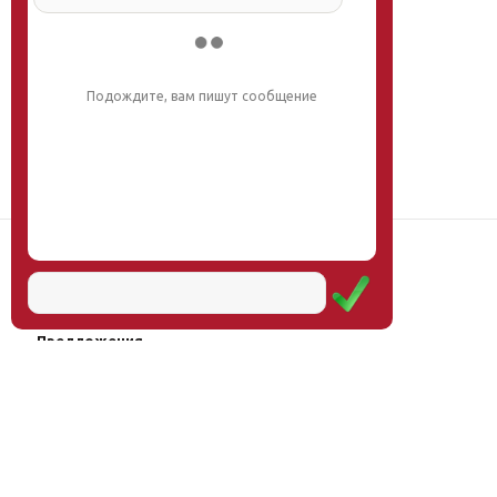
Подождите, вам пишут сообщение
Наш институт
Научная школа
Мероприятия
Услуги
Предложения
Магазин
Журнал
© Институт образования
Оплата через
человека, 2011—2026
платёжные
системы
Москва, ул.Тверская, д.9, стр.7,