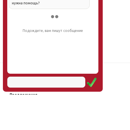
нужна помощь?
Подождите, вам пишут сообщение
Наш институт
Научная школа
Мероприятия
Услуги
Предложения
Магазин
Журнал
© Институт образования
Оплата через
человека, 2011—2026
платёжные