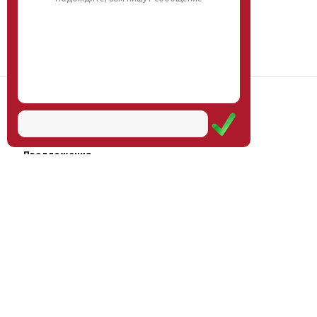
Наш институт
Научная школа
Мероприятия
Услуги
Предложения
Магазин
Журнал
© Институт образования
Оплата через
человека, 2011—2026
платёжные
системы
Москва, ул.Тверская, д.9, стр.7,
офис 111
Email:
info@eidos-institute.ru
Тел.: +7(495) 768-55-54
Мы в социальных сетях: