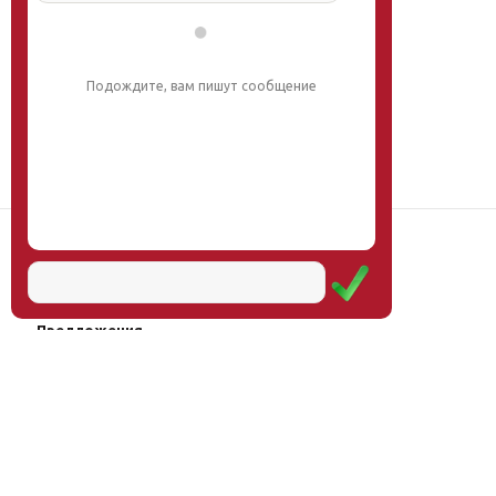
Подождите, вам пишут сообщение
Наш институт
Научная школа
Мероприятия
Услуги
Предложения
Магазин
Журнал
© Институт образования
Оплата через
человека, 2011—2026
платёжные
системы
Москва, ул.Тверская, д.9, стр.7,