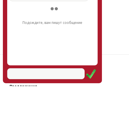
Подождите, вам пишут сообщение
Наш институт
Научная школа
Мероприятия
Услуги
Предложения
Магазин
Журнал
© Институт образования
Оплата через
человека, 2011—2026
платёжные
системы
Москва, ул.Тверская, д.9, стр.7,