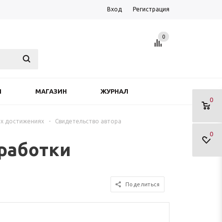
Вход
Регистрация
0
Я
МАГАЗИН
ЖУРНАЛ
0
х достижениях
-
Свидетельство автора
0
зработки
Поделиться