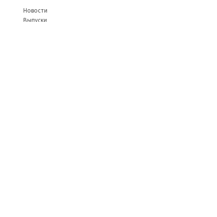
Новости
Выпуски
Услуги журнала
Авторам
Оплата через
платёжные
системы