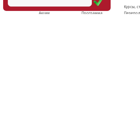
Новости
Концепция
Курсы, 
Акции
Программа
Перепод
Миссия
Доктрина
Семина
Директор
Исследования
Проект
Учёный совет
Инновации
Конфер
Лаборатории
Труды
Учёный 
ФПК
Соцсети, отзывы
Олимпи
Проекты
Положение о
Конкурс
Издательство
Научной школе
Расписа
Вакансии
Как стать
Документы
участником
Фотогалерея
Видео
Аудио
Рассылка
Контакты
© Институт образования человека, 2011—2026
Москва, ул.Тверская, д.9, стр.7, офис 111
Email:
info@eidos-institute.ru
Тел.: +7(495) 768-55-54