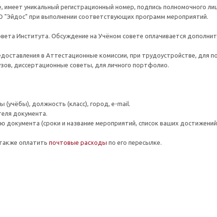
 имеет уникальный регистрационный номер, подпись полномочного лиц
О "Эйдос" при выполнении соответствующих программ мероприятий.
овета Института. Обсуждение на Учёном совете оплачивается дополни
едоставления в Аттестационные комиссии, при трудоустройстве, для п
вузов, диссертационные советы, для личного портфолио.
(учёбы), должность (класс), город, e-mail.
теля документа.
 документа (сроки и название мероприятий, список ваших достижений и
 также оплатить
почтовые расходы
по его пересылке.