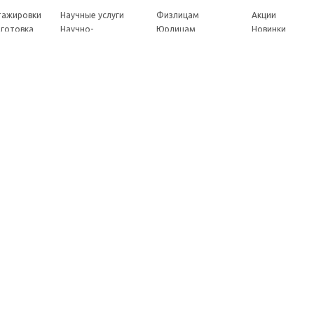
стажировки
Научные услуги
Физлицам
Акции
готовка
Научно-
Юрлицам
Новинки
ры
методические
Партнерам
Каталог
ы
услуги
Как оплатить
eнции
Экспертные услуги
Доставка
совет
Консультации
ады
Издательские услуги
ы
Рекламные услуги
ние
Удостоверения
Почтовые услуги
Франшиза
Как заказать услуги
Мы в социальных сетях: