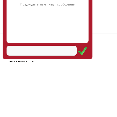
Наш институт
Научная школа
Мероприятия
Услуги
Предложения
Магазин
Журнал
© Институт образования
Оплата через
человека, 2011—2026
платёжные
системы
Москва, ул.Тверская, д.9, стр.7,
офис 111
Email:
info@eidos-institute.ru
Тел.: +7(495) 768-55-54
Мы в социальных сетях: