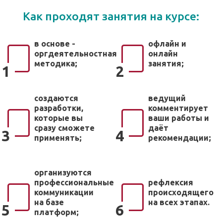
Как проходят занятия на курсе:
в основе -
офлайн и
оргдеятельностная
онлайн
методика;
занятия;
1
2
создаются
ведущий
разработки,
комментирует
которые вы
ваши работы и
сразу сможете
даёт
3
4
применять;
рекомендации;
организуются
профессиональные
рефлексия
коммуникации
происходящего
на базе
на всех этапах.
5
6
платформ;