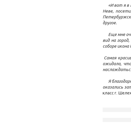
«И вот я в
Неве, посети
Петербуржско
другое.
Еще мне оч
вид на город
соборе икона 
Cамая красив
ожидала, что
наслаждаться
Я благодар
оказались зап
класс г. Шеле