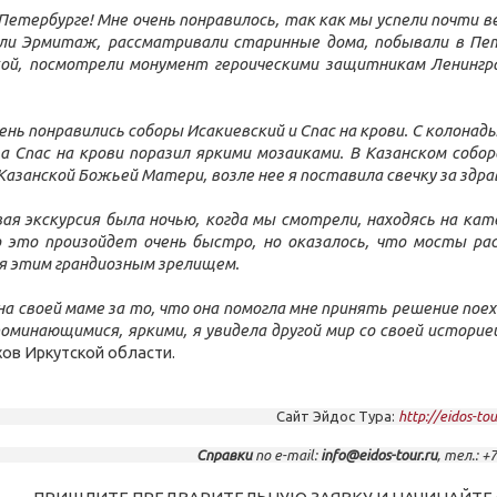
 Петербурге! Мне очень понравилось, так как мы успели почти в
ли Эрмитаж, рассматривали старинные дома, побывали в Пет
й, посмотрели монумент героическими защитникам Ленингра
ень понравились соборы Исакиевский и Спас на крови. С колон
, а Спас на крови поразил яркими мозаиками. В Казанском соб
Казанской Божьей Матери, возле нее я поставила свечку за здр
ая экскурсия была ночью, когда мы смотрели, находясь на ка
 это произойдет очень быстро, но оказалось, что мосты рас
 этим грандиозным зрелищем.
на своей маме за то, что она помогла мне принять решение пое
оминающимися, яркими, я увидела другой мир со своей историей
хов Иркутской области.
Сайт Эйдос Тура:
http://eidos-tou
Справки
по e-mail:
info@eidos-tour.ru
, тел.: +