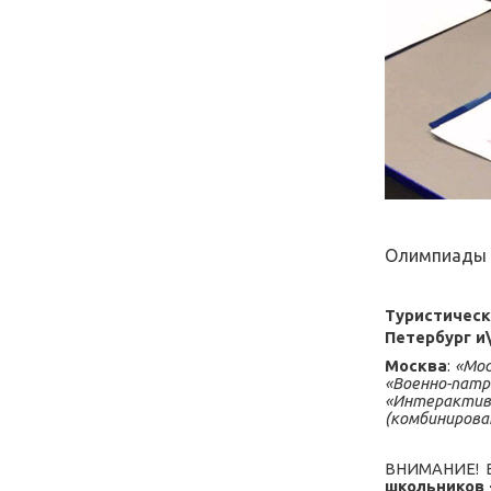
Олимпиады и
Туристиче
Петербург
и\
Москва
:
«Мос
«Военно-пат
«Интерактивн
(комбинирова
ВНИМАНИЕ! В
школьников 