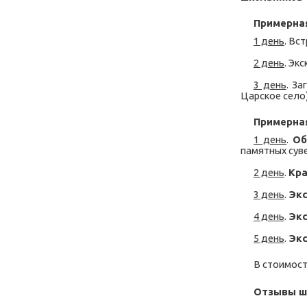
Примерна
1 день
. Вс
2 день
. Эк
3 день
. За
Царское село)
Примерна
1 день
.
Об
памятных сув
2 день
.
Кр
3 день
.
Экс
4 день
.
Экс
5 день
.
Экс
В стоимост
Отзывы шк