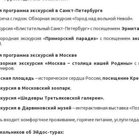
я программа экскурсий в
Санкт-Петербурге
треча с гидом. Обзорная экскурсия «Город над вольной Невой».
скурсия «Блистательный Санкт-Петербург» с посещением
Эрмит
городная экскурсия «
Приморский парадиз
» с посещением
зн
.
я программа экскурсий в
Москве
зорная экскурсия «Москва – столица нашей Родины»
с 
ениров.
асная площадь
– историческое сердца России,
посещение Кр
курсия в Московский зоопарк
.
курсия «Шедевры Третьяковской галереи».
курсия в Дарвиновский музей
– интерактивная выставка «Поз
ь входит: комфортное проживание, горячее питание, услуги гида
ольников об Эйдос-турах: